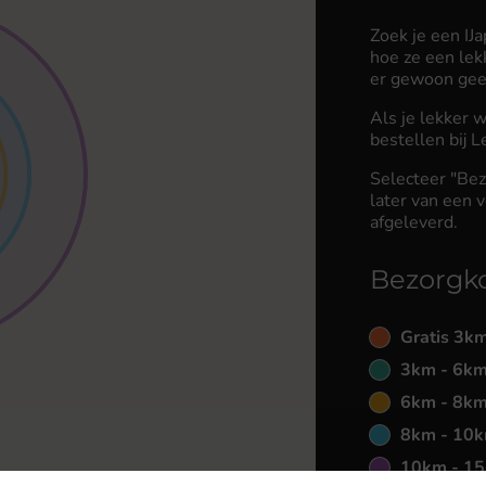
Zoek je een I
hoe ze een le
er gewoon geen
Als je lekker 
bestellen bij 
Selecteer "Bez
later van een v
afgeleverd.
Bezorgk
Gratis 3k
3km - 6km
6km - 8km
8km - 10k
10km - 15