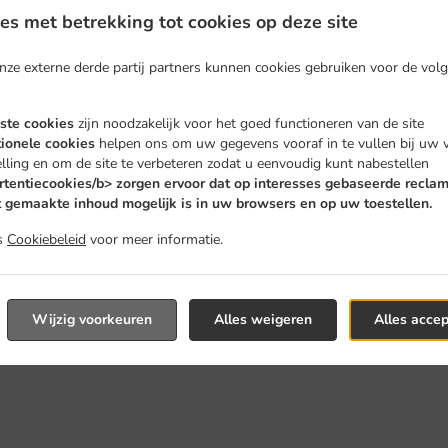
s met betrekking tot cookies op deze site
nze externe derde partij partners kunnen cookies gebruiken voor de vol
iste cookies
zijn noodzakelijk voor het goed functioneren van de site
tionele cookies
helpen ons om uw gegevens vooraf in te vullen bij uw 
stellen En Bezorgen I
lling en om de site te verbeteren zodat u eenvoudig kunt nabestellen
rtentiecookies/b> zorgen ervoor dat op interesses gebaseerde recla
 gemaakte inhoud mogelijk is in uw browsers en op uw toestellen.
s
Cookiebeleid
voor meer informatie.
nden ons in de buurt van Lummen en nemen graag uw online be
Wijzig voorkeuren
Alles weigeren
Alles acce
ractieve online menu te grasduinen en bestel wanneer u klaa
nodig om uw bestelling te bevestigen en u een individuele tijd