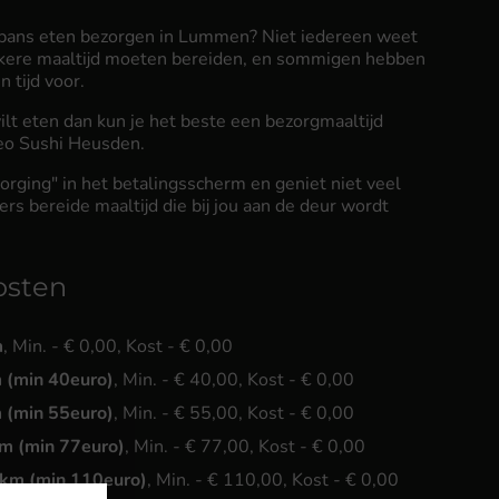
Japans eten bezorgen in Lummen? Niet iedereen weet
kkere maaltijd moeten bereiden, en sommigen hebben
 tijd voor.
wilt eten dan kun je het beste een bezorgmaaltijd
Leo Sushi Heusden.
orging" in het betalingsscherm en geniet niet veel
ers bereide maaltijd die bij jou aan de deur wordt
osten
m
, Min. - € 0,00, Kost - € 0,00
 (min 40euro)
, Min. - € 40,00, Kost - € 0,00
 (min 55euro)
, Min. - € 55,00, Kost - € 0,00
m (min 77euro)
, Min. - € 77,00, Kost - € 0,00
km (min 110euro)
, Min. - € 110,00, Kost - € 0,00