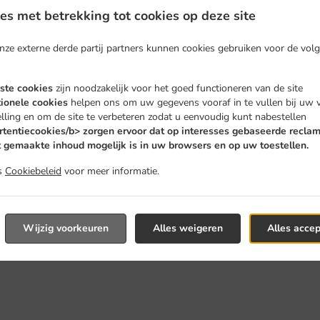
s met betrekking tot cookies op deze site
nze externe derde partij partners kunnen cookies gebruiken voor de vol
iste cookies
zijn noodzakelijk voor het goed functioneren van de site
tionele cookies
helpen ons om uw gegevens vooraf in te vullen bij uw 
stellen En Bezorgen In
lling en om de site te verbeteren zodat u eenvoudig kunt nabestellen
rtentiecookies/b> zorgen ervoor dat op interesses gebaseerde recla
 gemaakte inhoud mogelijk is in uw browsers en op uw toestellen.
s
Cookiebeleid
voor meer informatie.
nden ons in de buurt van Hasselt en nemen graag uw online be
Wijzig voorkeuren
Alles weigeren
Alles acce
ractieve online menu te grasduinen en bestel wanneer u klaa
nodig om uw bestelling te bevestigen en u een individuele tijd