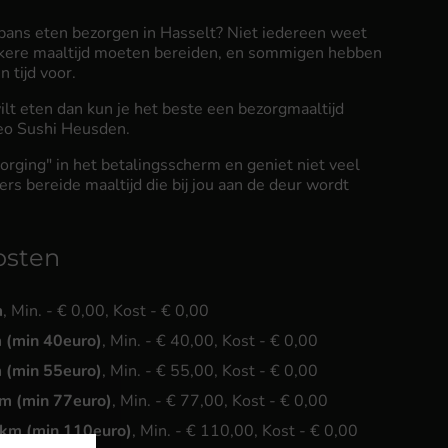
apans eten bezorgen in Hasselt? Niet iedereen weet
kkere maaltijd moeten bereiden, en sommigen hebben
 tijd voor.
wilt eten dan kun je het beste een bezorgmaaltijd
Leo Sushi Heusden.
orging" in het betalingsscherm en geniet niet veel
ers bereide maaltijd die bij jou aan de deur wordt
osten
m
, Min. - € 0,00, Kost - € 0,00
 (min 40euro)
, Min. - € 40,00, Kost - € 0,00
 (min 55euro)
, Min. - € 55,00, Kost - € 0,00
m (min 77euro)
, Min. - € 77,00, Kost - € 0,00
km (min 110euro)
, Min. - € 110,00, Kost - € 0,00