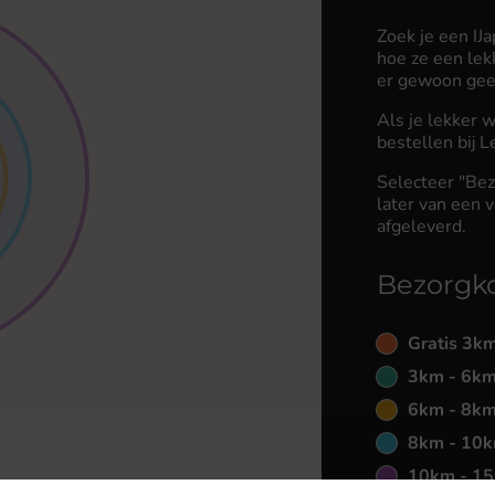
Zoek je een IJ
hoe ze een le
er gewoon geen
Als je lekker 
bestellen bij 
Selecteer "Bez
later van een v
afgeleverd.
Bezorgk
Gratis 3k
3km - 6km
6km - 8km
8km - 10k
10km - 15