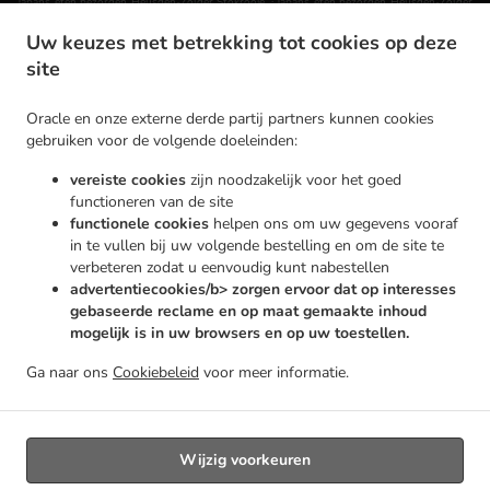
Japans eten bezorgen Heusden-Zolder Stokrooie
Japans eten bezorgen Heusden-Zolder
.
.
.
Japans eten bezorgen Beringen Koersel
Japans eten bezorgen Beringen Heusden
Uw keuzes met betrekking tot cookies op deze
.
.
Japans eten bezorgen Beringen Beverlo
Japans eten bezorgen Beringen Hechtel
Japans
site
.
.
eten bezorgen Beringen Heppen
Japans eten bezorgen Beringen
Japans eten bezorgen
.
.
Zolder Heusden
Japans eten bezorgen Zolder
Japans eten bezorgen Houthalen-
Oracle en onze externe derde partij partners kunnen cookies
.
.
gebruiken voor de volgende doeleinden:
Helchteren Houthalen
Japans eten bezorgen Houthalen-Helchteren Helchteren
Japans
.
.
eten bezorgen Houthalen-Helchteren
Japans eten bezorgen Zonhoven Zolder
Japans
vereiste cookies
zijn noodzakelijk voor het goed
.
.
eten bezorgen Zonhoven
Japans eten bezorgen Lummen Zolder
Japans eten bezorgen
functioneren van de site
.
.
functionele cookies
helpen ons om uw gegevens vooraf
Lummen Heusden
Japans eten bezorgen Lummen Kermt
Japans eten bezorgen
in te vullen bij uw volgende bestelling en om de site te
.
.
.
Lummen Beringen
Japans eten bezorgen Lummen
Japans eten bezorgen Koersel
verbeteren zodat u eenvoudig kunt nabestellen
.
.
Japans eten bezorgen Hechtel-Eksel Hechtel
Japans eten bezorgen Hechtel-Eksel
advertentiecookies/b> zorgen ervoor dat op interesses
.
.
Japans eten bezorgen Heusden (Limb.)
Japans eten bezorgen Lommel Zolder
Japans
gebaseerde reclame en op maat gemaakte inhoud
.
.
mogelijk is in uw browsers en op uw toestellen.
eten bezorgen Lommel
Japans eten bezorgen Leopoldsburg Heppen
Japans eten
.
.
bezorgen Leopoldsburg
Japans eten bezorgen Hasselt Stokrooie
Japans eten bezorgen
Ga naar ons
Cookiebeleid
voor meer informatie.
.
.
.
Hasselt Kuringen
Japans eten bezorgen Hasselt Kermt
Japans eten bezorgen Hasselt
Online eten bestellen, voor afhaal en bezorging
Wijzig voorkeuren
Ondersteund door: